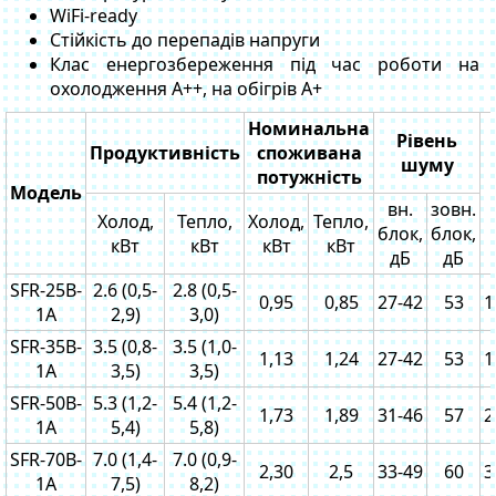
WiFi-ready
Стійкість до перепадів напруги
Клас енергозбереження під час роботи на
охолодження А++, на обігрів А+
Номинальна
Рівень
Продуктивність
споживана
шуму
потужність
Модель
вн.
зовн.
Холод,
Тепло,
Холод,
Тепло,
блок,
блок,
кВт
кВт
кВт
кВт
дБ
дБ
SFR-25B-
2.6 (0,5-
2.8 (0,5-
0,95
0,85
27-42
53
1
1A
2,9)
3,0)
SFR-35B-
3.5 (0,8-
3.5 (1,0-
1,13
1,24
27-42
53
1
1A
3,5)
3,5)
SFR-50B-
5.3 (1,2-
5.4 (1,2-
1,73
1,89
31-46
57
2
1A
5,4)
5,8)
SFR-70B-
7.0 (1,4-
7.0 (0,9-
2,30
2,5
33-49
60
3
1A
7,5)
8,2)