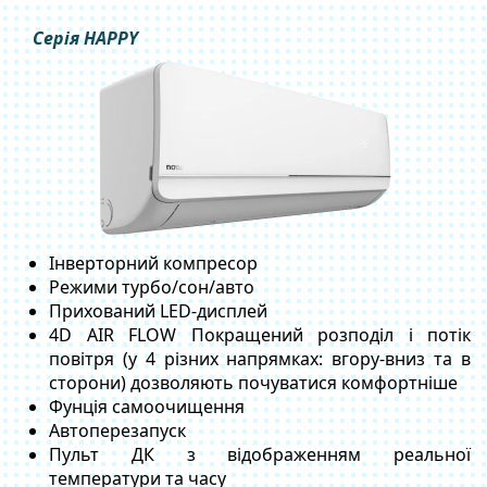
Cерія HAPPY
Інверторний компресор
Режими турбо/сон/авто
Прихований LED-дисплей
4D AIR FLOW Покращений розподіл і потік
повітря (у 4 різних напрямках: вгору-вниз та в
сторони) дозволяють почуватися комфортніше
Фунція самоочищення
Автоперезапуск
Пульт ДК з відображенням реальної
температури та часу