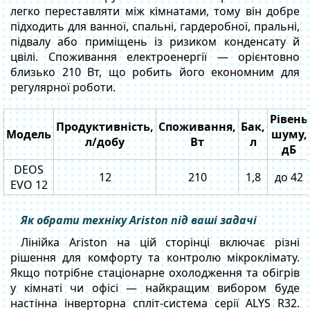
легко переставляти між кімнатами, тому він добре
підходить для ванної, спальні, гардеробної, пральні,
підвалу або приміщень із ризиком конденсату й
цвілі. Споживання електроенергії — орієнтовно
близько 210 Вт, що робить його економним для
регулярної роботи.
Рівень
Продуктивність,
Споживання,
Бак,
Модель
шуму,
л/добу
Вт
л
дБ
DEOS
12
210
1,8
до 42
EVO 12
Як обрати техніку Ariston під ваші задачі
Лінійка Ariston на цій сторінці включає різні
рішення для комфорту та контролю мікроклімату.
Якщо потрібне стаціонарне охолодження та обігрів
у кімнаті чи офісі — найкращим вибором буде
настінна інверторна спліт-система серії ALYS R32.