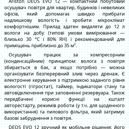
Ariston DEOS EVO 12 — компактний побутовий
осушувач повітря для квартир, будинків і невеликих
офісів, який допомагає швидко прибрати
надлишкову вологість і зробити мікроклімат
комфортнішим. Прилад здатен видаляти до 12 л
вологи на добу (типові умови вимірювання —
близько 30 °C і 80% RH) і рекомендований для
приміщень приблизно до 35 м².
Осушувач працює за компресорним
(конденсаційним) принципом: волога з повітря
збирається в бак, а якщо потрібно — можна
організувати безперервний злив через дренаж. Є
електронне керування з підтримкою заданого рівня
вологості (гігростат), таймер, індикатори стану та
автовідключення при заповненні резервуара. Також
передбачені корисні функції на кшталт
авторестарту, режимів роботи (у т.ч. для щоденного
використання) та пилового фільтра, який затримує
базові забруднення з повітря.
DEOS EVO 12 зручний як мобільне рішення: його