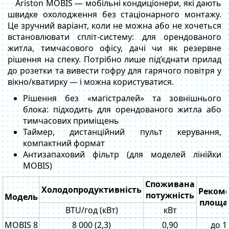
Ariston MOBIS — мобільні кондиціонери, які дають
швидке охолодження без стаціонарного монтажу.
Це зручний варіант, коли не можна або не хочеться
встановлювати спліт-систему: для орендованого
житла, тимчасового офісу, дачі чи як резервне
рішення на спеку. Потрібно лише під’єднати прилад
до розетки та вивести гофру для гарячого повітря у
вікно/кватирку — і можна користуватися.
Рішення без «магістралей» та зовнішнього
блока: підходить для орендованого житла або
тимчасових приміщень
Таймер, дистанційний пульт керування,
компактний формат
Антизапаховий фільтр (для моделей лінійки
MOBIS)
Споживана
Холодопродуктивність
Рекоме
потужність
Модель
площа,
BTU/год (кВт)
кВт
MOBIS 8
8 000 (2,3)
0,90
до 1