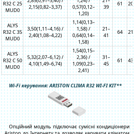
2,85(0,91–3,40) /
1,24) /
21–
R32 C 25
61
20
2,15(0,82–3,37)
0,57(0,12–
39
MUD0
1,20)
1,14(0,13–
ALYS
3,50(1,11–4,16) /
1,58) /
21–
R32 C 35
64
21
2,40(1,08–4,22)
0,64(0,14–
41
MUD0
1,58)
1,54(0,15–
ALYS
5,32(2,07–6,12) /
2,36) /
31–
R32 C 50
61
43
4,10(1,49–6,74)
1,09(0,23–
45
MUD0
2,41)
Wi-Fi керування: ARISTON CLIMA R32 WI-FI KIT**
Опційний модуль підключає сумісні кондиціонери
Ariston до Інтернету та дозволяє керувати кліматом