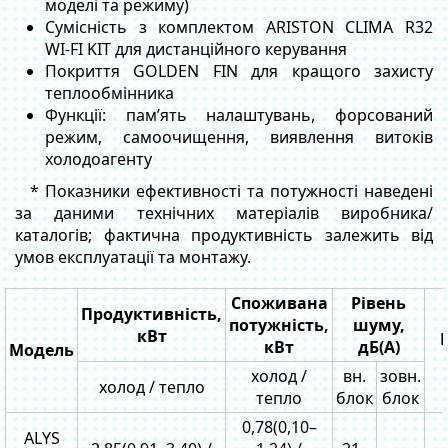
моделі та режиму)
Сумісність з комплектом ARISTON CLIMA R32
WI‑FI KIT для дистанційного керування
Покриття GOLDEN FIN для кращого захисту
теплообмінника
Функції: пам’ять налаштувань, форсований
режим, самоочищення, виявлення витоків
холодоагенту
* Показники ефективності та потужності наведені
за даними технічних матеріалів виробника/
каталогів; фактична продуктивність залежить від
умов експлуатації та монтажу.
Споживана
Рівень
Продуктивність,
потужність,
шуму,
кВт
кВт
дБ(A)
Модель
холод /
вн.
зовн.
холод / тепло
тепло
блок
блок
0,78(0,10–
ALYS