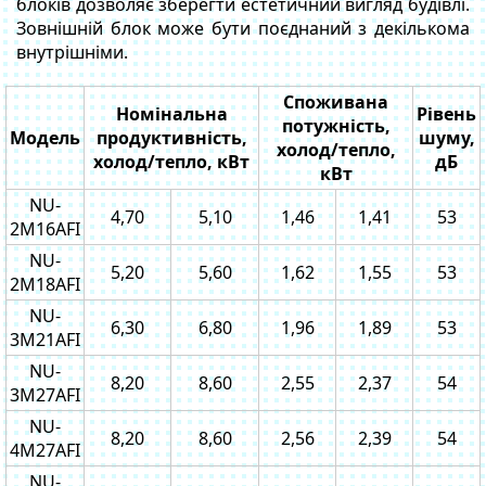
блоків дозволяє зберегти естетичний вигляд будівлі.
Зовнішній блок може бути поєднаний з декількома
внутрішніми.
Споживана
Номінальна
Рівень
потужність,
Модель
продуктивність,
шуму,
холод/тепло,
холод/тепло, кВт
дБ
кВт
NU-
4,70
5,10
1,46
1,41
53
2M16AFI
NU-
5,20
5,60
1,62
1,55
53
2M18AFI
NU-
6,30
6,80
1,96
1,89
53
3M21AFI
NU-
8,20
8,60
2,55
2,37
54
3M27AFI
NU-
8,20
8,60
2,56
2,39
54
4M27AFI
NU-