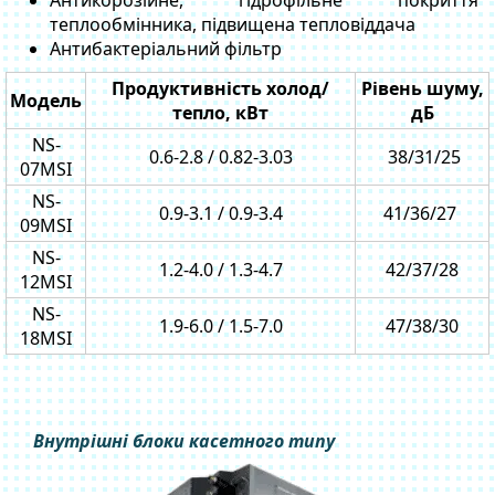
Антикорозійне, гідрофільне покриття
теплообмінника, підвищена тепловіддача
Антибактеріальний фільтр
Продуктивність холод/
Рівень шуму,
Модель
тепло, кВт
дБ
NS-
0.6-2.8 / 0.82-3.03
38/31/25
07MSI
NS-
0.9-3.1 / 0.9-3.4
41/36/27
09MSI
NS-
1.2-4.0 / 1.3-4.7
42/37/28
12MSI
NS-
1.9-6.0 / 1.5-7.0
47/38/30
18MSI
Внутрішні блоки касетного типу