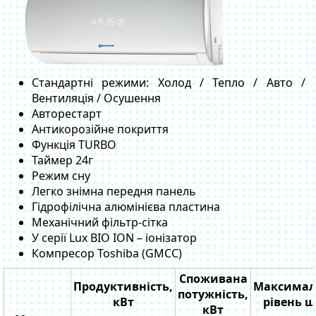
Стандартні режими: Холод / Тепло / Авто /
Вентиляція / Осушення
Авторестарт
Антикорозійне покриття
Функція TURBO
Таймер 24г
Режим сну
Легко знімна передня панель
Гідрофілічна алюмінієва пластина
Механічний фільтр-сітка
У серії Lux BIO ION – іонізатор
Компресор Toshiba (GMCC)
Споживана
Продуктивність,
Максима
потужність,
кВт
рівень 
кВт