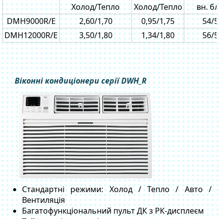
Холод/Тепло
Холод/Тепло
вн. бл
DMH9000R/E
2,60/1,70
0,95/1,75
54/5
DMH12000R/E
3,50/1,80
1,34/1,80
56/5
Віконні кондиціонери серії DWH_R
Стандартні режими: Холод / Тепло / Авто /
Вентиляція
Багатофункціональний пульт ДК з РК-дисплеєм