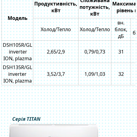
Споживана
Продуктивність,
Максима
потужність,
кВт
рівень
кВт
Модель
вн.
Холод/Тепло
Холод/Тепло
блок,
б
дБ
DSH105R/GL
inverter
2,65/2,9
0,79/0,73
31
ION, plazma
DSH135R/GL
inverter
3,52/3,7
1,09/1,03
32
ION, plazma
Серія TITAN