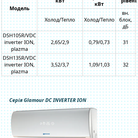
кВт
рівен
кВт
Модель
вн.
Холод/Тепло
Холод/Тепло
блок,
дБ
DSH105R/VDC
inverter ION,
2,65/2,9
0,79/0,73
31
plazma
DSH135R/VDC
inverter ION,
3,52/3,7
1,09/1,03
32
plazma
Серія Glamour DC INVERTER ION