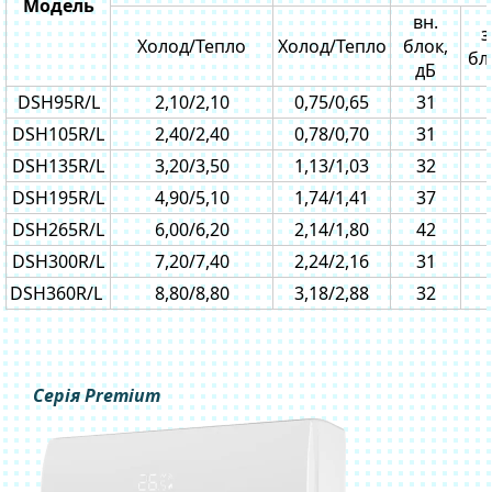
Модель
вн.
з
Холод/Тепло
Холод/Тепло
блок,
бл
дБ
DSH95R/L
2,10/2,10
0,75/0,65
31
DSH105R/L
2,40/2,40
0,78/0,70
31
DSH135R/L
3,20/3,50
1,13/1,03
32
DSH195R/L
4,90/5,10
1,74/1,41
37
DSH265R/L
6,00/6,20
2,14/1,80
42
DSH300R/L
7,20/7,40
2,24/2,16
31
DSH360R/L
8,80/8,80
3,18/2,88
32
Серія Premium