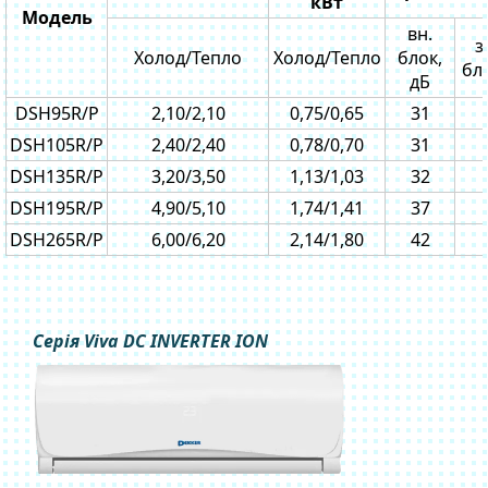
кВт
Модель
вн.
з
Холод/Тепло
Холод/Тепло
блок,
бло
дБ
DSH95R/P
2,10/2,10
0,75/0,65
31
DSH105R/P
2,40/2,40
0,78/0,70
31
DSH135R/P
3,20/3,50
1,13/1,03
32
DSH195R/P
4,90/5,10
1,74/1,41
37
DSH265R/P
6,00/6,20
2,14/1,80
42
Серія Viva DC INVERTER ION