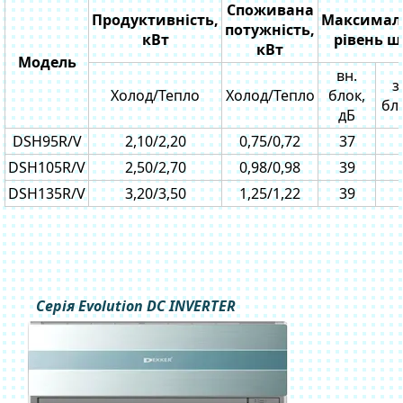
Споживана
Продуктивність,
Максимал
потужність,
кВт
рівень 
кВт
Модель
вн.
з
Холод/Тепло
Холод/Тепло
блок,
бло
дБ
DSH95R/V
2,10/2,20
0,75/0,72
37
DSH105R/V
2,50/2,70
0,98/0,98
39
DSH135R/V
3,20/3,50
1,25/1,22
39
Серія Evolution DC INVERTER