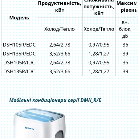
Продуктивність,
Максим
потужність,
кВт
рівен
кВт
Модель
вн.
Холод/Тепло
Холод/Тепло
блок,
дБ
DSH105R/EDC
2,64/2,78
0,97/0,95
36
DSH135R/EDC
3,52/3,66
1,28/1,27
39
DSH105R/IDC
2,64/2,78
0,97/0,95
36
DSH135R/IDC
3,52/3,66
1,28/1,27
39
Мобільні кондиціонери серії DMH_R/E