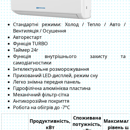
Стандартні режими: Холод / Тепло / Авто /
Вентиляція / Осушення
Авторестарт
Функція TURBO
Таймер 24г
Функція внутрішнього захисту та
самодіагностики
Інтелектуальне розморожування
Прихований LED-дисплей, режим сну
Легко знімна передня панель
Гідрофілічна алюмінієва пластина
Механічний фільтр-сітка
Антикорозійне покриття
Робота на обігрів до -7°C
Споживана
Продуктивність,
Максимал
потужність,
кВт
рівень 