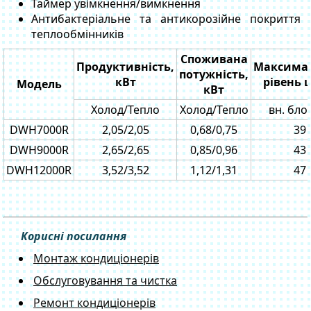
Таймер увімкнення/вимкнення
Антибактеріальне та антикорозійне покриття
теплообмінників
Споживана
Продуктивність,
Максима
потужність,
кВт
рівень 
Модель
кВт
Холод/Тепло
Холод/Тепло
вн. блок
DWH7000R
2,05/2,05
0,68/0,75
39
DWH9000R
2,65/2,65
0,85/0,96
43
DWH12000R
3,52/3,52
1,12/1,31
47
Корисні посилання
Монтаж кондиціонерів
Обслуговування та чистка
Ремонт кондиціонерів