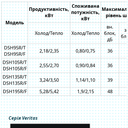
Споживана
Продуктивність,
Максимал
потужність,
кВт
рівень ш
кВт
Модель
вн.
з
Холод/Тепло
Холод/Тепло
блок,
бло
дБ
DSH95R/T
2,18/2,35
0,80/0,75
36
DSH95R/F
DSH105R/T
2,55/2,70
0,90/0,84
36
DSH105R/F
DSH135R/T
3,24/3,50
1,14/1,10
39
DSH135R/F
DSH195R/F
5,28/5,42
1,9/2,15
48
Серія Veritas