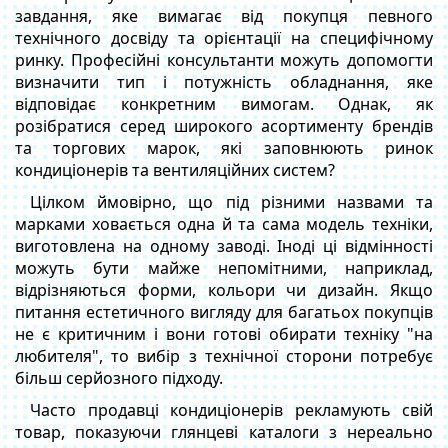
завдання, яке вимагає від покупця певного
технічного досвіду та орієнтації на специфічному
ринку. Професійні консультанти можуть допомогти
визначити тип і потужність обладнання, яке
відповідає конкретним вимогам. Однак, як
розібратися серед широкого асортименту брендів
та торгових марок, які заповнюють ринок
кондиціонерів та вентиляційних систем?
Цілком ймовірно, що під різними назвами та
марками ховається одна й та сама модель техніки,
виготовлена на одному заводі. Іноді ці відмінності
можуть бути майже непомітними, наприклад,
відрізняються форми, кольори чи дизайн. Якщо
питання естетичного вигляду для багатьох покупців
не є критичним і вони готові обирати техніку "на
любителя", то вибір з технічної сторони потребує
більш серйозного підходу.
Часто продавці кондиціонерів рекламують свій
товар, показуючи глянцеві каталоги з нереально