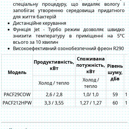
спеціальну процедуру, що видаляє вологу і
запобігає утворенню середовища придатного
для життя бактерій
Дистанційне керування
Функція Jet - Турбо режим дозволяє швидко
знизити температуру в приміщенні на 5°C
всього за 10 хвилин
Високоефективний озонобезпечний фреон R290
Споживана
Продуктивність,
потужність,
Рівень
кВт
кВт
Модель
шуму,
дБв
Холод /
Холод / тепло
тепло
PACF29COW
2,6 / 2,8
1,0/ 1,0
59
1
PACF212HPW
3,3 / 3,55
1,27 / 1,27
60
1