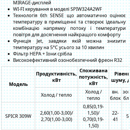
MIRAGE-дисплей
WI-FI керування в моделі SPIW324A2WF
Технологія 6th SENSE що автоматично оцінює
температуру в приміщенні та створює ідеальну
комбінацію напрямку потоку і температури
повітря для досягнення найкращого комфорту
Функція Jet, завдяки якій можна знизити
температуру на 5°C усього за 10 хвилин
Фільтр НЕРА + Іони срібла
Високоефективний озонобезпечний фреон R32
Споживана
Продуктивність,
Рівен
потужність,
кВт
шуму, 
кВт
Модель
Холод /
вн.
зов
Холод / тепло
тепло
блок
бл
0,85(0,19-
2,60(1,00-3,00)/
1,50)/
22-
SPICR 309W
5
2,70(1,00-3,00)
0,70(0,19-
41
1,50)