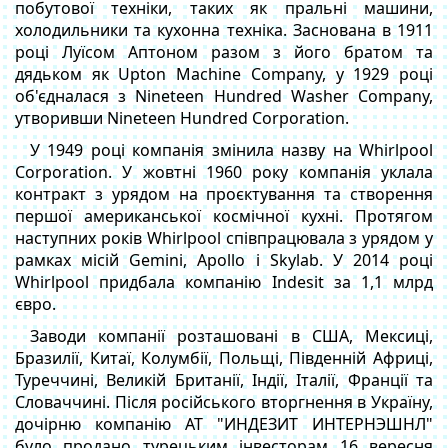
побутової техніки, таких як пральні машини,
холодильники та кухонна техніка. Заснована в 1911
році Луїсом Аптоном разом з його братом та
дядьком як Upton Machine Company, у 1929 році
об'єдналася з Nineteen Hundred Washer Company,
утворивши Nineteen Hundred Corporation.
У 1949 році компанія змінила назву на Whirlpool
Corporation. У жовтні 1960 року компанія уклала
контракт з урядом на проєктування та створення
першої американської космічної кухні. Протягом
наступних років Whirlpool співпрацювала з урядом у
рамках місій Gemini, Apollo і Skylab. У 2014 році
Whirlpool придбала компанію Indesit за 1,1 млрд
євро.
Заводи компанії розташовані в США, Мексиці,
Бразилії, Китаї, Колумбії, Польщі, Південній Африці,
Туреччині, Великій Британії, Індії, Італії, Франції та
Словаччині. Після російського вторгнення в Україну,
дочірню компанію АТ "ИНДЕЗИТ ИНТЕРНЭШНЛ"
було продано турецьким інвесторам 16 вересня