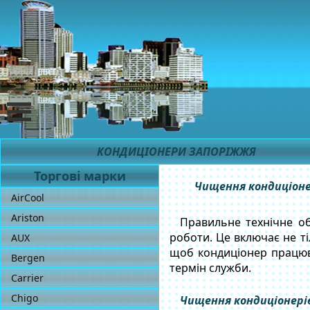
КОНДИЦІОНЕРИ ЗАПОРІЖЖЯ
Торгові марки
Чищення кондиціонер
AirCool
Ariston
Правильне технічне об
роботи. Це включає не ті
AUX
щоб кондиціонер працюв
Bergen
термін служби.
Carrier
Chigo
Чищення кондиціонерів