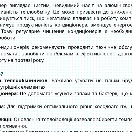
нер виглядає чистим, невидимий наліт на алюмінієв
тивність теплообміну. Це може призвести до зниження
двищується тиск, що негативно впливає на роботу ком
знижує продуктивність кондиціонера, зменшує енергое
. Тому регулярне чищення кондиціонерів є необхід
роботи.
ондиціонерів рекомендують проводити технічне обслу
опомагає запобігти проблемам з ефективністю і довгов
оту на протязі року.
о?
і теплообмінників
: Важливо усувати не тільки бру
утрішніх елементах.
іонера
: Це допомагає усунути запахи та бактерії, що
ом
: Для підтримки оптимального рівня холодоагенту, 
ляції
: Оновлення теплоізоляції дозволяє зберегти тем
оспоживання.