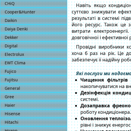
CHiQ
Навіть якщо кондиціо
суттєво знижувати ефек
Cooper&Hunter
результаті в системі пі
Daikin
його ресурс. Також це 
Daiya Denki
витрати електроенергії
довговічної і ефективної 
Dekker
Digital
Провідні виробники к
хоча б раз на рік. Це д
Electrolux
забезпечує її надійну роб
EWT Clima
Fujico
Які послуги ми надаєм
Чищення фільтрів 
Fujitsu
накопичуватися на вн
General
Дезінфекція кондиц
Gree
системі.
Haier
Дозаправка фреон
роботу кондиціонера.
Hisense
Оновлення теплоізо
Hitachi
рівні і знижує енерг
Hoapp