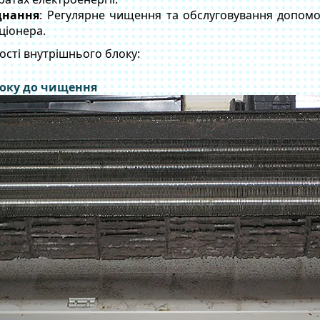
днання
: Регулярне чищення та обслуговування допом
ціонера.
сті внутрішнього блоку:
локу до чищення