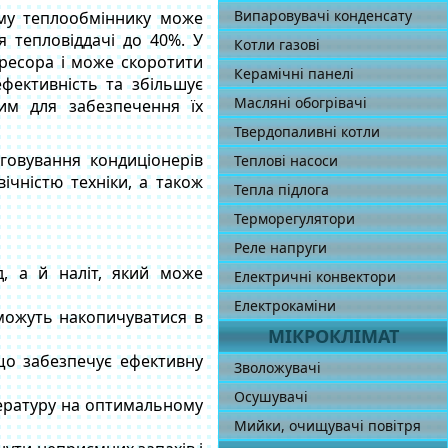
Випаровувачі конденсату
ому теплообміннику може
 тепловіддачі до 40%. У
Котли газові
пресора і може скоротити
Керамічні панелі
фективність та збільшує
Масляні обогрівачі
ним для забезпечення їх
Твердопаливні котли
говування кондиціонерів
Теплові насоси
ічністю техніки, а також
Тепла підлога
Терморегулятори
Реле напруги
д, а й наліт, який може
Електричні конвектори
Електрокаміни
 можуть накопичуватися в
МІКРОКЛІМАТ
що забезпечує ефективну
Зволожувачі
Осушувачі
пературу на оптимальному
Мийки, очищувачі повітря