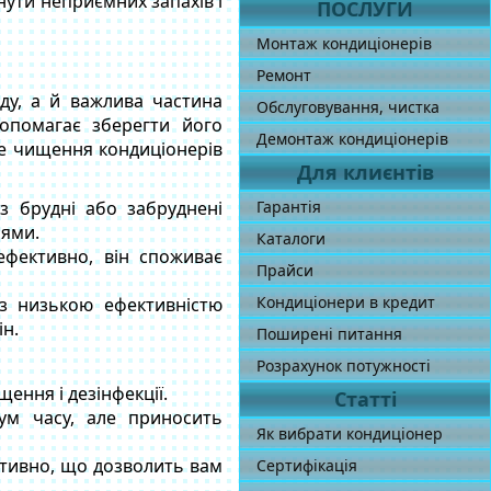
ути неприємних запахів і
ПОСЛУГИ
Монтаж кондиціонерів
Ремонт
ду, а й важлива частина
Обслуговування, чистка
допомагає зберегти його
Демонтаж кондиціонерів
не чищення кондиціонерів
Для клиєнтів
з брудні або забруднені
Гарантія
іями.
Каталоги
ефективно, він споживає
Прайси
Кондиціонери в кредит
 з низькою ефективністю
ін.
Поширені питання
Розрахунок потужності
ення і дезінфекції.
Статті
мум часу, але приносить
Як вибрати кондиціонер
тивно, що дозволить вам
Сертифікація