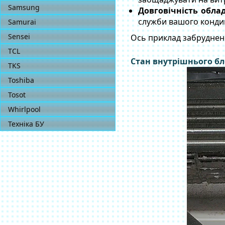
Samsung
Довговічність обла
служби вашого конди
Samurai
Sensei
Ось приклад забруднено
TCL
Стан внутрішнього б
TKS
Toshiba
Tosot
Whirlpool
Техніка БУ