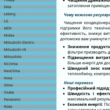
Чищення дренажної
затоплення приміщен
Idea
Leberg
Чому важливо регуляр
LG
Чищення кондиціонера
підтримки його технічн
MDV
ефективність, знижує ви
Midea
допоможе вам уникнути п
Mitsubishi Electric
Зниження продукти
Mitsubishi HI
фільтри призводить д
Mitsushito
Підвищення витрат
більше енергії для д
NCclima
Швидкий знос ком
NeoСlima
теплообміну, компрес
Noxa
Наші переваги
Olmo
Професійний підхід
Osaka
Швидкість і ефект
максимальний резуль
Panasonic
Економія енергії
: П
Röda
заощаджувати на витр