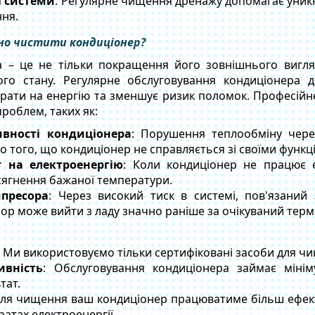
 системи
: Регулярне чищення дренажу допомагає уникн
ня.
но чистити кондиціонер?
 – це не тільки покращення його зовнішнього вигля
ого стану. Регулярне обслуговування кондиціонера 
трати на енергію та зменшує ризик поломок. Професій
роблем, таких як:
вності кондиціонера
: Порушення теплообміну чере
о того, що кондиціонер не справляється зі своїми функц
 на електроенергію
: Коли кондиціонер не працює 
осягнення бажаної температури.
пресора
: Через високий тиск в системі, пов'язаний
ор може вийти з ладу значно раніше за очікуваний терм
: Ми використовуємо тільки сертифіковані засоби для чищ
ивність
: Обслуговування кондиціонера займає міні
тат.
ісля чищення ваш кондиціонер працюватиме більш ефек
атах електроенергії.