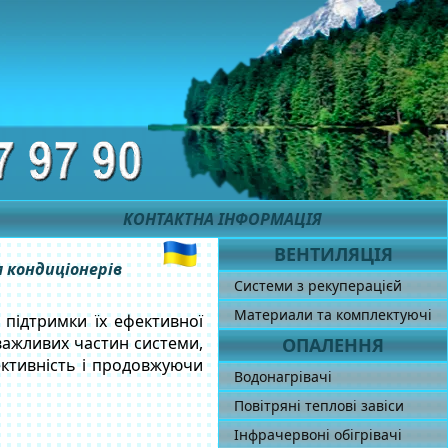
КОНТАКТНА ІНФОРМАЦІЯ
ВЕНТИЛЯЦІЯ
 кондиціонерів
Системи з рекуперацієй
Материали та комплектуючі
підтримки їх ефективної
 важливих частин системи,
ОПАЛЕННЯ
ктивність і продовжуючи
Водонагрівачі
Повітряні теплові завіси
Інфрачервоні обігрівачі