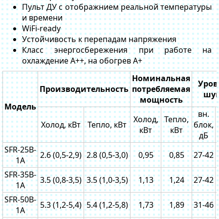
Пульт ДУ с отображнием реальной температуры
и времени
WiFi-ready
Устойчивость к перепадам напряжения
Класс энергосбережения при работе на
охлаждение А++, на обогрев А+
Номинальная
Уров
Производительность
потребляемая
шу
мощность
Модель
вн.
Холод,
Тепло,
Холод, кВт
Тепло, кВт
блок,
кВт
кВт
дБ
SFR-25B-
2.6 (0,5-2,9)
2.8 (0,5-3,0)
0,95
0,85
27-42
1A
SFR-35B-
3.5 (0,8-3,5)
3.5 (1,0-3,5)
1,13
1,24
27-42
1A
SFR-50B-
5.3 (1,2-5,4)
5.4 (1,2-5,8)
1,73
1,89
31-46
1A