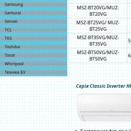
Samsung
MSZ-BT20VG/MUZ-
Samurai
BT20VG
Sensei
MSZ-BT25VG/ MUZ-
BT25VG
TCL
MSZ-BT35VG/MUZ-
TKS
5
BT35VG
Toshiba
MSZ-BT50VG/MUZ-
Tosot
6
BT50VG
Whirlpool
Техніка БУ
Серія Classic Inverter H