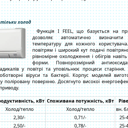
 тільки холод
Функція I FEEL, що базується на при
дозволяє автоматично визначити
температуру для кожного користувача.
повітрям і широкий кут подачі повітря
рівномірне охолодження і обігрів навіт
форми. Повнорозмірний антиоксид
адикалів у повітрі та уповільнює процеси старіння.
ботворні віруси та бактерії. Корпус моделей вигото
у поліровану поверхню. Досягнуто високої енергоефект
приводу.
одуктивність, кВт
Споживана потужність, кВт
Рів
Холод/тепло
Холод/тепло
вн. б
2,30/-
0,71/-
25-
2,50/-
0,78/-
25-