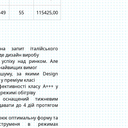
-49
55
115425,00
а запит італійського
, де дизайн виробу
успіху над ринком. Але
 найвищих вимог
 шуму, за якими Design
 у преміум класі
фективності класу А+++ у
режимі обігріву
 оснащений тижневим
давати до 4 дій протягом
орює оптимальну форму та
 струменя в режимах