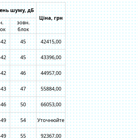
вень шуму, дБ
Ціна, грн
н.
зовн.
ок
блок
-42
45
42415,00
-42
45
43396,00
-42
46
44957,00
-43
47
55884,00
-46
50
66053,00
-49
54
Уточнюйте
-49
55
92367,00