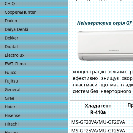
CHiQ
Cooper&Hunter
Daikin
Неінверторна серія GF
Daiya Denki
Dekker
Digital
Electrolux
EWT Clima
концентрацію вільних р
Fujico
ефективно знищує хворо
Fujitsu
пластмаси, що має гладк
General
систем без інверторного 
Gree
Пр
Хладагент
Haier
R-410a
Hisense
MS-GF20VA/MU-GF20VA
Hitachi
MS-GF25VA/MU-GF25VA
Hoapp