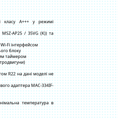
ті класу А+++ у режимі
 MSZ-AP25 / 35VG (K)) та
Wi-Fi інтерфейсом
ого блоку
вим таймером
ктродвигуни)
том R22 на дані моделі не
ового адаптера MAC-334IF-
інімальна температура в