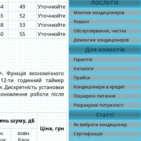
ПОСЛУГИ
44
49
Уточнюйте
Монтаж кондиціонерів
45
52
Уточнюйте
Ремонт
48
53
Уточнюйте
Обслуговування, чистка
50
55
Уточнюйте
Демонтаж кондиціонерів
Для клиєнтів
Гарантія
Каталоги
+. Функція економічного
Прайси
 12-ти годинний таймер
. Дискретність установки
Кондиціонери в кредит
поновлення роботи після
Поширені питання
Розрахунок потужності
Статті
вень шуму, дБ
Як вибрати кондиціонер
Ціна, грн
н.
зовн.
Сертифікація
ок
блок