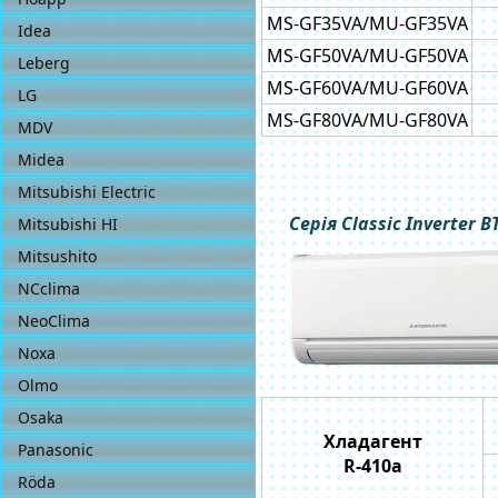
MS-GF35VA/MU-GF35VA
Idea
MS-GF50VA/MU-GF50VA
Leberg
MS-GF60VA/MU-GF60VA
LG
MS-GF80VA/MU-GF80VA
MDV
Midea
Mitsubishi Electric
Серія Classic Inverter B
Mitsubishi HI
Mitsushito
NCclima
NeoСlima
Noxa
Olmo
Osaka
Хладагент
Panasonic
R-410a
Röda