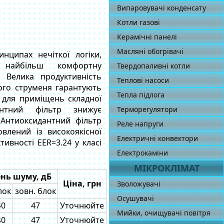
Випаровувачі конденсату
Котли газові
Керамічні панелі
Масляні обогрівачі
нципах нечіткої логіки,
 найбільш комфортну
Твердопаливні котли
 Велика продуктивність
Теплові насоси
ного струменя гарантують
Тепла підлога
ь для приміщень складної
антний фільтр знижує
Терморегулятори
 Антиоксидантний фільтр
Реле напруги
влений із високоякісної
Електричні конвектори
ивності EER=3.24 у класі
Електрокаміни
МІКРОКЛІМАТ
ень шуму, дБ
Ціна, грн
Зволожувачі
лок
зовн. блок
Осушувачі
40
47
Уточнюйте
Мийки, очищувачі повітря
40
47
Уточнюйте