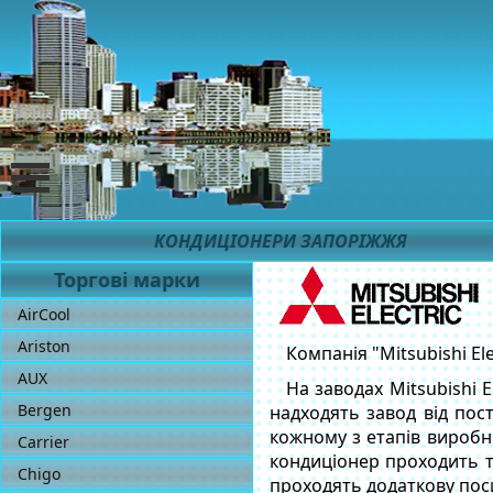
КОНДИЦІОНЕРИ ЗАПОРІЖЖЯ
Торгові марки
AirCool
Ariston
Компанія "Mitsubishi El
AUX
На заводах Mitsubishi 
Bergen
надходять завод від пос
кожному з етапів виробни
Carrier
кондиціонер проходить те
Chigo
проходять додаткову поси