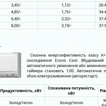
3,45/-
1,12/-
26-
4,85/-
1,75/-
34-
6,40/-
2,32/-
37-
8,00/-
3,19/-
37-
T
Сезонна енергоефективність класу А+
охолодження Econo Cool. Вбудований
автоматичного увімкнення або вимкнення
таймера становить 1:00. Автоматичне 
збою електроживлення (авторестарт).
Споживана потужність,
Продуктивність, кВт
Рі
кВт
в
Холод/тепло
Холод/тепло
бл