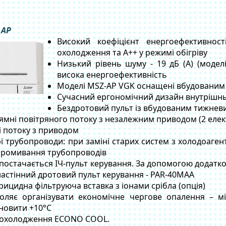
 AP
Високий коефіцієнт енергоефективнос
охолодження та А++ у режимі обігріву
Низький рівень шуму - 19 дБ (А) (моделі
висока енергоефективність
Моделі MSZ-AP VGK оснащені вбудованим 
Сучасний ергономічний дизайн внутрішнь
Бездротовий пульт із вбудованим тижне
ямні повітряного потоку з незалежним приводом (2 еле
і потоку з приводом
і трубопроводи: при заміні старих систем з холодоаген
 промивання трубопроводів
 постачається ІЧ-пульт керування. За допомогою додатк
астінний дротовий пульт керування - PAR-40MAA
рицидна фільтруюча вставка з іонами срібла (опція)
оляє організувати економічне чергове опалення – м
новити +10°С
 охолодження ECONO COOL.