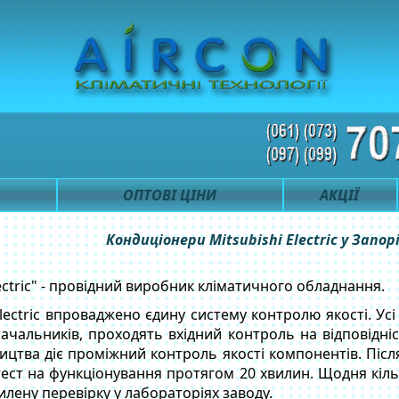
ОПТОВІ ЦІНИ
АКЦІЇ
Кондиціонери Mitsubishi Electric у Запо
ectric" - провідний виробник кліматичного обладнання.
Electric впроваджено єдину систему контролю якості. Ус
тачальників, проходять вхідний контроль на відповідні
цтва діє проміжний контроль якості компонентів. Післ
ст на функціонування протягом 20 хвилин. Щодня кільк
лену перевірку у лабораторіях заводу.