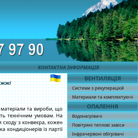
КОНТАКТНА ІНФОРМАЦІЯ
ВЕНТИЛЯЦІЯ
ріжжі
Системи з рекуперацієй
Материали та комплектуючі
ОПАЛЕННЯ
і матеріали та вироби, що
сть технічним умовам. На
Водонагрівачі
я сходу з конвеєра, кожен
Повітряні теплові завіси
а кондиціонерів із партії
Інфрачервоні обігрівачі