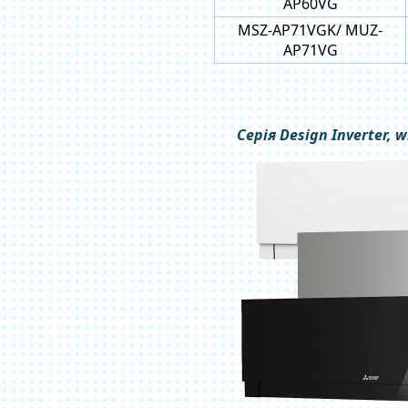
AP60VG
MSZ-AP71VGK/ MUZ-
AP71VG
Серія Design Inverter, w