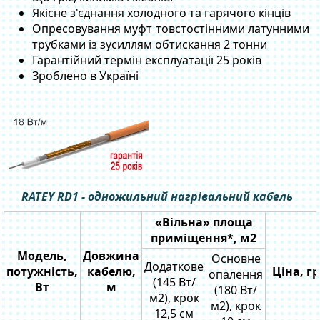
Якісне з'єднання холодного та гарячого кінців
Опресовування муфт товстостінними латунними
трубками із зусиллям обтискання 2 тонни
Гарантійний термін експлуатації 25 років
Зроблено в Україні
RATEY RD1 - одножильний нагрівальний кабель
«Вільна» площа
приміщення*, м2
Модель,
Довжина
Основне
Додаткове
потужність,
кабелю,
Ціна, г
опалення
(145 Вт/
Вт
м
(180 Вт/
м2), крок
м2), крок
12,5 см