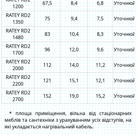
67,5
8,4
6,8
Уточнюй
1200
RATEY RD2
75
9,4
7,5
Уточнюй
1350
RATEY RD2
83
10,4
8,3
Уточнюй
1480
RATEY RD2
96
12,0
9,6
Уточнюй
1700
RATEY RD2
112
14,0
11,2
Уточнюй
2000
RATEY RD2
121
15,1
12,1
Уточнюй
2200
RATEY RD2
152
19,0
15,2
Уточнюй
2700
* площа приміщення, вільна від стаціонарних
меблів та сантехніки з урахуванням усіх відступів, на
які укладається нагрівальний кабель.