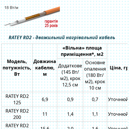
RATEY RD2 - двожильний нагрівальний кабель
«Вільна» площа
приміщення*, м2
Модель,
Довжина
Основне
Додаткове
потужність,
кабелю,
Ціна, г
опалення
(145 Вт/
Вт
м
(180 Вт/
м2), крок
м2), крок
12,5 см
10 см
RATEY RD2
6,9
0,9
0,7
Уточнюй
125
RATEY RD2
11
1,4
1,1
Уточнюй
200
RATEY RD2
15,6
2,0
1,6
Уточнюй