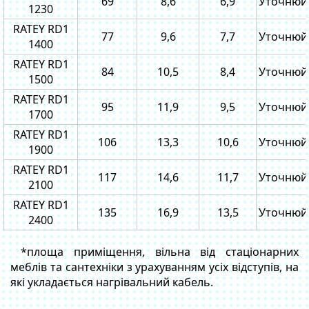
69
8,6
6,9
Уточнюй
1230
RATEY RD1
77
9,6
7,7
Уточнюй
1400
RATEY RD1
84
10,5
8,4
Уточнюй
1500
RATEY RD1
95
11,9
9,5
Уточнюй
1700
RATEY RD1
106
13,3
10,6
Уточнюй
1900
RATEY RD1
117
14,6
11,7
Уточнюй
2100
RATEY RD1
135
16,9
13,5
Уточнюй
2400
*площа приміщення, вільна від стаціонарних
меблів та сантехніки з урахуванням усіх відступів, на
які укладається нагрівальний кабель.