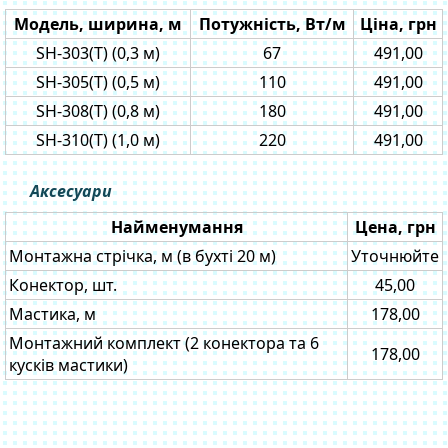
Модель, ширина, м
Потужність, Вт/м
Ціна, грн
SH-303(Т) (0,3 м)
67
491,00
SH-305(Т) (0,5 м)
110
491,00
SH-308(Т) (0,8 м)
180
491,00
SH-310(Т) (1,0 м)
220
491,00
Аксесуари
Найменумання
Цена, грн
Монтажна стрічка, м (в бухті 20 м)
Уточнюйте
Конектор, шт.
45,00
Мастика, м
178,00
Монтажний комплект (2 конектора та 6
178,00
кусків мастики)