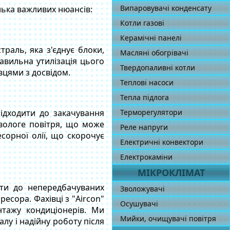
Випаровувачі конденсату
ька важливих нюансів:
Котли газові
Керамічні панелі
раль, яка з'єднує блоки,
Масляні обогрівачі
авильна утилізація цього
Твердопаливні котли
вцями з досвідом.
Теплові насоси
Тепла підлога
ідходити до закачування
Терморегулятори
вологе повітря, що може
Реле напруги
сорної олії, що скорочує
Електричні конвектори
Електрокаміни
МІКРОКЛІМАТ
сти до непередбачуваних
Зволожувачі
есора. Фахівці з "Aircon"
Осушувачі
нтажу кондиціонерів. Ми
Мийки, очищувачі повітря
лу і надійну роботу після