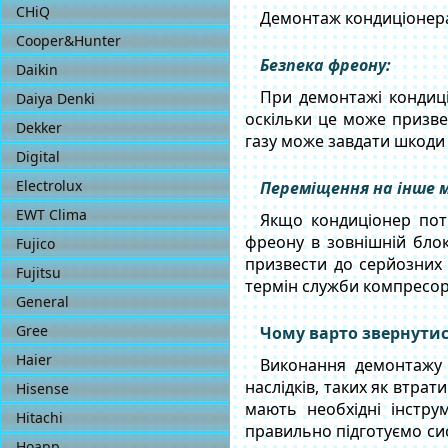
CHiQ
Демонтаж кондиціонера
Cooper&Hunter
Безпека фреону:
Daikin
При демонтажі кондиці
Daiya Denki
оскільки це може призве
Dekker
газу може завдати шкоди
Digital
Electrolux
Переміщення на інше м
EWT Clima
Якщо кондиціонер потр
фреону в зовнішній бло
Fujico
призвести до серйозних 
Fujitsu
термін служби компресор
General
Gree
Чому варто звернутис
Haier
Виконання демонтажу 
наслідків, таких як втра
Hisense
мають необхідні інстру
Hitachi
правильно підготуємо сис
Hoapp