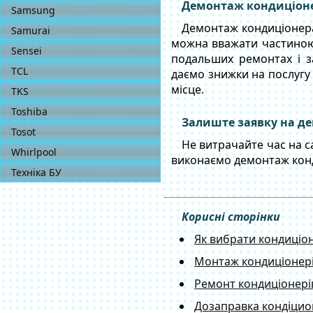
Демонтаж кондиціоне
Samsung
Демонтаж кондиціонера
Samurai
можна вважати частиною
Sensei
подальших ремонтах і з
TCL
даємо знижки на послугу
місце.
TKS
Toshiba
Залиште заявку на де
Tosot
Не витрачайте час на са
Whirlpool
виконаємо демонтаж конди
Техніка БУ
Корисні сторінки
Як вибрати кондиціо
Монтаж кондиціонер
Ремонт кондиціонері
Дозаправка кондіци