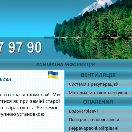
КОНТАКТНА ІНФОРМАЦІЯ
ВЕНТИЛЯЦІЯ
ircon
Системи з рекуперацієй
Материали та комплектуючі
н готова допомогти! Ми
тися як при заміні старої
ОПАЛЕННЯ
con гарантують безпечне,
Водонагрівачі
ступною установкою.
Повітряні теплові завіси
Інфрачервоні обігрівачі