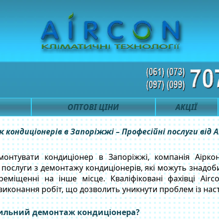
ОПТОВІ ЦІНИ
АКЦІЇ
кондиціонерів в Запоріжжі – Професійні послуги від A
онтувати кондиціонер в Запоріжжі, компанія Аірко
послуги з демонтажу кондиціонерів, які можуть знадоби
ереміщенні на інше місце. Кваліфіковані фахівці Air
виконання робіт, що дозволить уникнути проблем із на
ильний демонтаж кондиціонера?