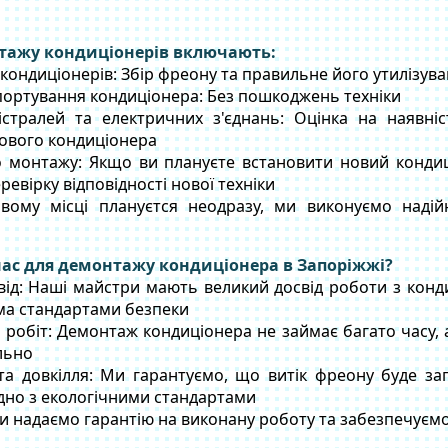
нтажу кондиціонерів включають:
ондиціонерів: Збір фреону та правильне його утилізув
портування кондиціонера: Без пошкоджень техніки
істралей та електричних з'єднань: Оцінка на наявні
нового кондиціонера
о монтажу: Якщо ви плануєте встановити новий конди
ревірку відповідності нової техніки
ому місці плануєтся неодразу, ми виконуємо надійн
ас для демонтажу кондиціонера в Запоріжжі?
свід: Наші майстри мають великий досвід роботи з кон
іма стандартами безпеки
 робіт: Демонтаж кондиціонера не займає багато часу,
льно
 та довкілля: Ми гарантуємо, що витік фреону буде за
дно з екологічними стандартами
Ми надаємо гарантію на виконану роботу та забезпечуємо