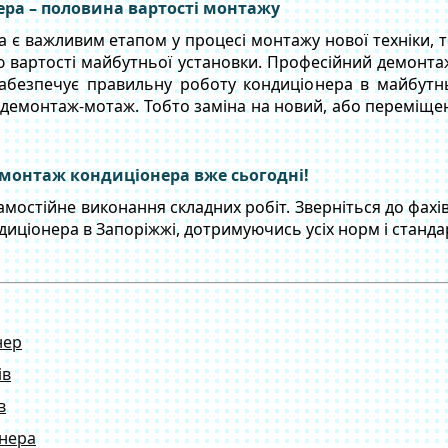
ра – половина вартості монтажу
 є важливим етапом у процесі монтажу нової техніки, т
 вартості майбутньої установки. Професійний демонта
абезпечує правильну роботу кондиціонера в майбутн
 демонтаж-мотаж. Тобто заміна на новий, або переміще
монтаж кондиціонера вже сьогодні!
мостійне виконання складних робіт. Зверніться до фахівц
ціонера в Запоріжжі, дотримуючись усіх норм і стандар
нер
ів
в
онера