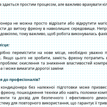
 здається простим процесом, але важливо врахувати кіл
онера не можна просто відрізати або відкрутити магіст
сти до витоку фреону в навколишнє середовище. Непр
 довкіллю, тому важливо, щоб робота виконувалась фахі
ісце:
ібно перемістити на нове місце, необхідно уважно п
к. Якщо цього не зробити, замість фреону потрапить 
проблем: окислення та зниження властивостей компре
а і може вимагати дорогої заміни
я до професіоналів?
кондиціонера без належної підготовки може призве
ти фреону, пошкодження техніки або навіть поломки компр
менти та досвід для безпечного і ефективного демо
тему для повторного використання, що гарантує її трива