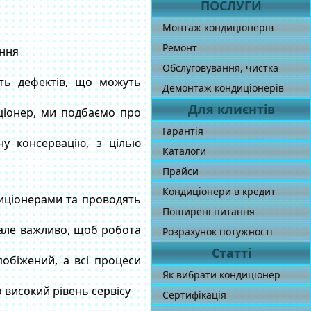
ПОСЛУГИ
Монтаж кондиціонерів
Ремонт
ання
Обслуговування, чистка
сть дефектів, що можуть
Демонтаж кондиціонерів
Для клиєнтів
ціонер, ми подбаємо про
Гарантія
у консервацію, з цілью
Каталоги
Прайси
Кондиціонери в кредит
диціонерами та проводять
Поширені питання
 але важливо, щоб робота
Розрахунок потужності
Статті
побіжений, а всі процеси
Як вибрати кондиціонер
 високий рівень сервісу
Сертифікація