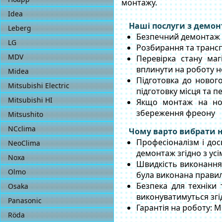
монтажу.
Idea
Наші послуги з демо
Leberg
Безпечний демонтаж к
LG
Розбирання та транс
MDV
Перевірка стану маг
вплинути на роботу 
Midea
Підготовка до новог
Mitsubishi Electric
підготовку місця та пе
Mitsubishi HI
Якщо монтаж на нов
збереження фреону
Mitsushito
NCclima
Чому варто вибрати н
Професіоналізм і до
NeoСlima
демонтаж згідно з ус
Noxa
Швидкість виконання
Olmo
була виконана прави
Безпека для техніки
Osaka
виконуватимуться згі
Panasonic
Гарантія на роботу: 
Röda