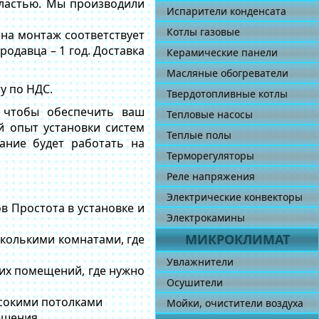
бластью. Мы производили
Испарители конденсата
Котлы газовые
 на монтаж соответствует
одавца – 1 год. Доставка
Керамические панели
Масляные обогреватели
у по НДС.
Твердотопливные котлы
, чтобы обеспечить ваш
Тепловые насосы
й опыт установки систем
Теплые полы
ание будет работать на
Терморегуляторы
Реле напряжения
Электрические конвекторы
в Простота в установке и
Электрокамины
МИКРОКЛИМАТ
колькими комнатами, где
Увлажнители
их помещений, где нужно
Осушители
сокими потолками
Мойки, очистители воздуха
ешения