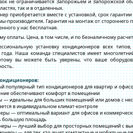
вок не ограничивается Запорожьем и Запорожской о
ластях, так и в отдаленных.
онер приобретается вместе с установкой, срок гарантии
ы-производителя. Гарантия на монтаж от стороннего пр
нного у нас бесплатная.
 оплаты. Цена, в том числе, и по безналичному расчет
ссиональную установку кондиционеров всех типов
года. Наша команда специалистов имеет многолетни
этому вы можете быть уверены, что ваше оборудов
ость.
ондиционеров:
ый популярный тип кондиционеров для квартир и офисо
ение обеспечивают комфорт в помещении
ы — идеальны для больших помещений или домов с нес
ается в индивидуальном климат-контроле
еры — оптимальный вариант для офисов и коммерческ
ь большую площадь
неры — лучший выбор для просторных помещений с вы
онеры — для тех, кто ищет компактные и мобильные р