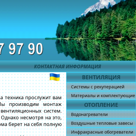
КОНТАКТНАЯ ИНФОРМАЦИЯ
ВЕНТИЛЯЦИЯ
Системы с рекуперацией
Материалы и комплектующие
а техника прослужит вам
Мы производим монтаж
ОТОПЛЕНИЕ
вентиляционных систем.
Водонагреватели
 Однако несмотря на это,
Воздушные тепловые завесы
рма берет на себя полную
Инфракрасные обогреватели