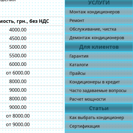
УСЛУГИ
Монтаж кондиционеров
Ремонт
ость, грн., без НДС
Обслуживание, чистка
4000.00
Демонтаж кондиционеров
4500.00
Для клиентов
5000.00
5500.00
Гарантия
6000.00
Каталоги
от 6000.00
Прайсы
8000.00
Кондиционеры в кредит
9000.00
Часто задаваемые вопросы
8000.00
Расчет мощности
9000.00
Статьи
от 8000.00
Как выбрать кондиционер
от 9000.00
Сертификация