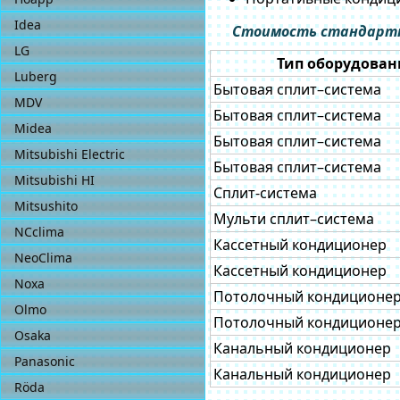
Idea
Стоимость стандартн
LG
Тип оборудован
Luberg
Бытовая сплит–система
MDV
Бытовая сплит–система
Midea
Бытовая сплит–система
Mitsubishi Electric
Бытовая сплит–система
Mitsubishi HI
Сплит-система
Mitsushito
Мульти сплит–система
NCclima
Кассетный кондиционер
NeoСlima
Кассетный кондиционер
Noxa
Потолочный кондиционе
Olmo
Потолочный кондиционе
Osaka
Канальный кондиционер
Panasonic
Канальный кондиционер
Röda