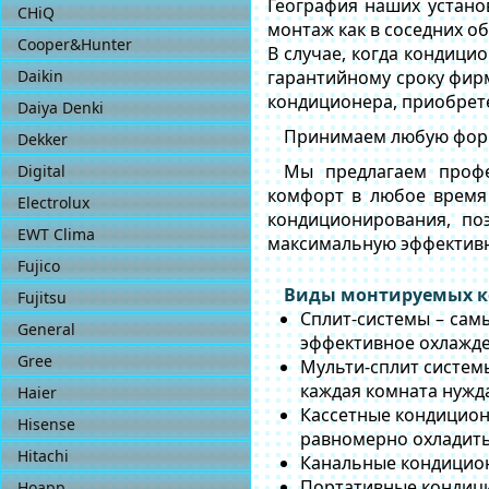
География наших устано
CHiQ
монтаж как в соседних об
Cooper&Hunter
В случае, когда кондици
Daikin
гарантийному сроку фирм
кондиционера, приобрете
Daiya Denki
Принимаем любую форму
Dekker
Мы предлагаем профе
Digital
комфорт в любое время 
Electrolux
кондиционирования, по
EWT Clima
максимальную эффективн
Fujico
Виды монтируемых к
Fujitsu
Сплит-системы – сам
General
эффективное охлажд
Gree
Мульти-сплит систем
каждая комната нужд
Haier
Кассетные кондицион
Hisense
равномерно охладит
Hitachi
Канальные кондицио
Портативные кондици
Hoapp