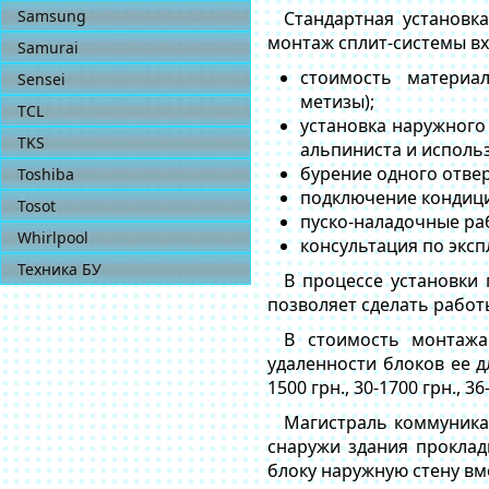
Samsung
Стандартная установк
монтаж сплит-системы вх
Samurai
стоимость материа
Sensei
метизы);
TCL
установка наружного
TKS
альпиниста и исполь
бурение одного отвер
Toshiba
подключение кондици
Tosot
пуско-наладочные ра
Whirlpool
консультация по экс
Техника БУ
В процессе установки
позволяет сделать работ
В стоимость монтажа
удаленности блоков ее дл
1500 грн., 30-1700 грн., 36
Магистраль коммуника
снаружи здания проклад
блоку наружную стену вм