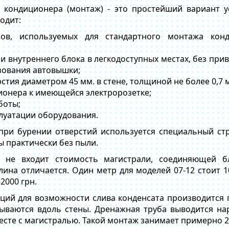
а кондиционера (монтаж) - это простейший вариант у
одит:
лов, используемых для стандартного монтажа конд
 и внутреннего блока в легкодоступных местах, без п
зования автовышки;
стия диаметром 45 мм. в стене, толщиной не более 0,7 м
онера к имеющейся электророзетке;
боты;
плуатации оборудования.
 при бурении отверстий используется специальный ст
ы практически без пыли.
 не входит стоимость магистрали, соединяющей б
ина отличается. Один метр для моделей 07-12 стоит 100
-2000 грн.
ций для возможности слива конденсата производится 
ываются вдоль стены. Дренажная труба выводится н
есте с магистралью. Такой монтаж занимает примерно 2-