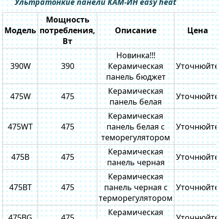
Ультратонкие панели КАМ-ИН easy heat
Мощность
Модель
потребления,
Описание
Цена
Вт
Новинка!!!
390W
390
Керамическая
Уточнюйте
панель бюджет
Керамическая
475W
475
Уточнюйте
панель белая
Керамическая
475WT
475
панель белая с
Уточнюйте
теморегулятором
Керамическая
475B
475
Уточнюйте
панель черная
Керамическая
475BT
475
панель черная с
Уточнюйте
терморегулятором
Керамическая
475BG
475
Уточнюйте