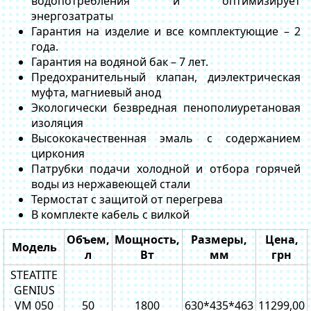
водопотребления и оптимизирует
энергозатраты
Гарантия на изделие и все комплектующие – 2
года.
Гарантия на водяной бак – 7 лет.
Предохранительный клапан, диэлектрическая
муфта, магниевый анод
Экологически безвредная пенополиуретановая
изоляция
Высококачественная эмаль с содержанием
циркония
Патрубки подачи холодной и отбора горячей
воды из нержавеющей стали
Термостат с защитой от перегрева
В комплекте кабель с вилкой
Объем,
Мощность,
Размеры,
Цена,
Модель
л
Вт
мм
грн
STEATITE
GENIUS
VM 050
50
1800
630*435*463
11299,00