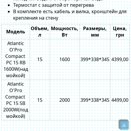
Термостат с защитой от перегрева
В комплекте есть кабель и вилка, кронштейн для
крепления на стену
Объем,
Мощность,
Размеры,
Цена,
Модель
л
Вт
мм
грн
Atlantic
O'Pro
Compact
15
1600
399*338*345
4399,00
PC 15 RB
1600W(над
мойкой)
Atlantic
O'Pro
Compact
15
2000
399*338*345
4499,00
PC 15 SB
2000W(под
мойкой)