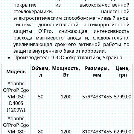
покрытие из высококачественной
стеклокерамики, нанесенной
электростатическим способом; магниевый анод;
система дополнительной антикоррозионной
защиты O`Pro, снижающая интенсивность
расхода магниевого анода и, следовательно,
увеличивающая срок его активной работы по
защите внутреннего бака от коррозии.
Производитель: ООО «Укратлантик», Украина
Объем,
Мощность,
Размеры,
Цена,
Модель
л
Вт
мм
грн
Atlantic
O'ProP Ego
VM 050
50
1200
579*433*455
5799,00
D400S
(1200W)
Atlantic
O'ProP Ego
VM 080
80
1200
810*433*455
6299,00