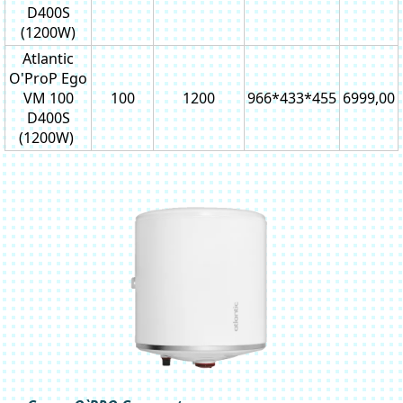
D400S
(1200W)
Atlantic
O'ProP Ego
VM 100
100
1200
966*433*455
6999,00
D400S
(1200W)