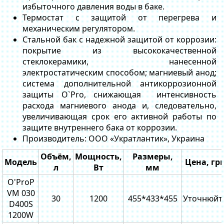
избыточного давления воды в баке.
Термостат с защитой от перегрева и
механическим регулятором.
Стальной бак с надежной защитой от коррозии:
покрытие из высококачественной
стеклокерамики, нанесенной
электростатическим способом; магниевый анод;
система дополнительной антикоррозионной
защиты O`Pro, снижающая интенсивность
расхода магниевого анода и, следовательно,
увеличивающая срок его активной работы по
защите внутреннего бака от коррозии.
Производитель: ООО «Укратлантик», Украина
Объём,
Мощность,
Размеры,
Модель
Цена, гр
л
Вт
мм
O'ProP
VM 030
30
1200
455*433*455
Уточнюйт
D400S
1200W