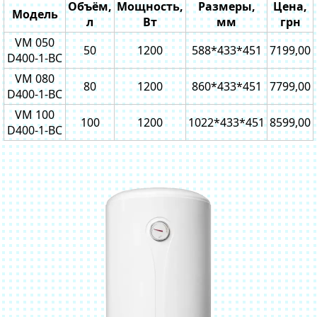
Объём,
Мощность,
Размеры,
Цена,
Модель
л
Вт
мм
грн
VM 050
50
1200
588*433*451
7199,00
D400-1-BC
VM 080
80
1200
860*433*451
7799,00
D400-1-BC
VM 100
100
1200
1022*433*451
8599,00
D400-1-BC