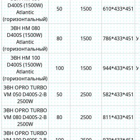
D400S (1500W)
50
1500
610*433*451
Atlantic
(горизонтальный)
ЭВН HM 080
D400S (1500W)
80
1500
786*433*451
У
Atlantic
(горизонтальный)
ЭВН HM 100
D400S (1500W)
100
1500
944*433*451
У
Atlantic
(горизонтальный)
ЭВН OPRO TURBO
VM 050 D400S-2-B
50
2500
582*433*451
2500W
ЭВН OPRO TURBO
VM 080 D400S-2-B
80
2500
811*433*451
2500W
ЭВН OPRO TURBO