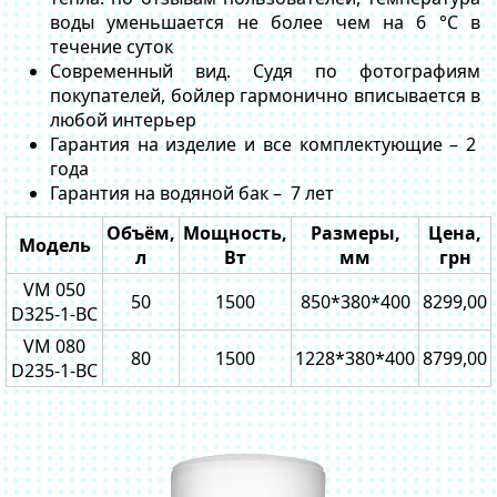
воды уменьшается не более чем на 6 °C в
течение суток
Современный вид. Судя по фотографиям
покупателей, бойлер гармонично вписывается в
любой интерьер
Гарантия на изделие и все комплектующие – 2
года
Гарантия на водяной бак – 7 лет
Объём,
Мощность,
Размеры,
Цена,
Модель
л
Вт
мм
грн
VM 050
50
1500
850*380*400
8299,00
D325-1-BC
VM 080
80
1500
1228*380*400
8799,00
D235-1-BC