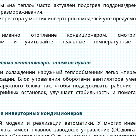
ы «на тепло» часто актуален подогрев поддона/дре
 размораживания.
мпрессора у многих инверторных моделей уже предусмо
 именно отопление кондиционером, смотр
ом
и учитывайте реальные температурные п
отами вентилятора: зачем он нужен
ри
охлаждении
наружный теплообменник легко «переох
нсации. Блок управления оборотами вентилятора уме
наружного блока так, чтобы поддерживать рабочие 
арийных остановок, улучшает стабильность и помога
для инверторных кондиционеров
ой модели и реализации автоматики. У многих инв
лока имеет плавное заводское управление (DC-двигат