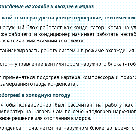
лаждение на холоде и обогрев в мороз
зкой температуре на улице (серверные, технически
аружный блок работает как конденсатор. Когда на ул
же рабочего, и кондиционер начинает работать неста
 классический «зимний комплект».
табилизировать работу системы в режиме охлаждения 
сто — управление вентилятором наружного блока (что
 применяться подогрев картера компрессора и подог
к замерзания отвода конденсата).
(обогрев) в холодную погоду
 чтобы кондиционер был рассчитан на работу как
мператур на нагрев. Сам по себе «подогрев наружно
вное решение для отопления в мороз.
конденсат появляется на наружном блоке во время о