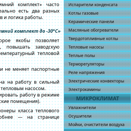
имний комплект» часто
Испарители конденсата
еально есть два разных
Котлы газовые
ав и логика работы.
Керамические панели
Масляные обогреватели
мний комплект до -30°C»
Твердотопливные котлы
орое якобы позволяет
, повышать заводскую
Тепловые насосы
температурный тепловой
Теплые полы
Терморегуляторы
и не меняет паспортные
Реле напряжения
Электрические конвекторы
на на работу в сильный
 тепловым насосом.
Электрокамины
ировать работу в режиме
МИКРОКЛИМАТ
ские помещения).
Увлажнители
ионеры класса теплового
Осушители
робнее — на странице
Мойки, очистители воздуха