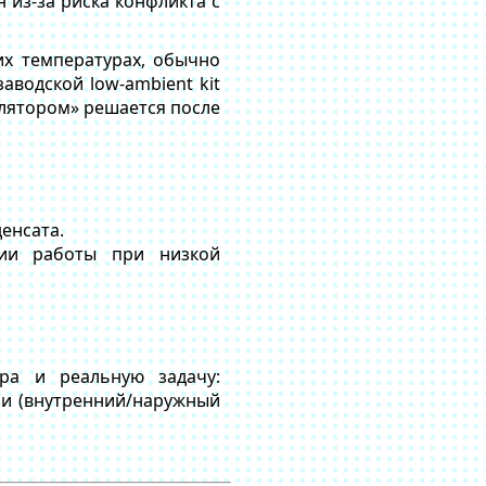
 из-за риска конфликта с
их температурах, обычно
водской low-ambient kit
илятором» решается после
енсата.
ции работы при низкой
ра и реальную задачу:
ли (внутренний/наружный