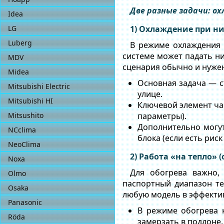
Две разные задачи: ох
Idea
LG
1) Охлаждение при ни
Luberg
В режиме охлаждения н
системе может падать ни
MDV
сценария обычно и нужен
Midea
Основная задача — с
Mitsubishi Electric
улице.
Mitsubishi HI
Ключевой элемент ча
Mitsushito
параметры).
Дополнительно могут
NCclima
блока (если есть рис
NeoСlima
2) Работа «на тепло» 
Noxa
Для обогрева важно,
Olmo
паспортный диапазон те
Osaka
любую модель в эффекти
Panasonic
В режиме обогрева 
Röda
замерзать в поддоне.