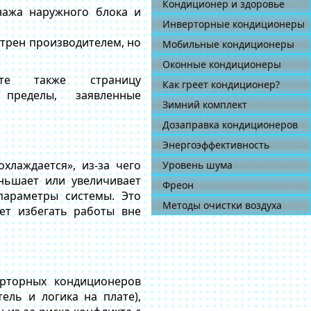
Кондиционер и здоровье
нажа наружного блока и
Инверторные кондиционеры
трен производителем, но
Мобильные кондиционеры
Оконные кондиционеры
ите также страницу
Как греет кондиционер?
ределы, заявленные
Зимний комплект
Дозаправка кондиционеров
Энергоэффективность
лаждается», из-за чего
Уровень шума
ньшает или увеличивает
Фреон
параметры системы. Это
Методы очистки воздуха
ет избегать работы вне
ерторных кондиционеров
ель и логика на плате),