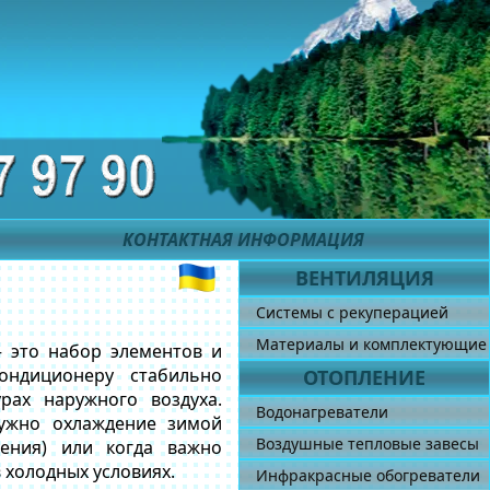
КОНТАКТНАЯ ИНФОРМАЦИЯ
ВЕНТИЛЯЦИЯ
Системы с рекуперацией
Материалы и комплектующие
— это набор элементов и
ондиционеру стабильно
ОТОПЛЕНИЕ
рах наружного воздуха.
Водонагреватели
нужно охлаждение зимой
Воздушные тепловые завесы
щения) или когда важно
 холодных условиях.
Инфракрасные обогреватели