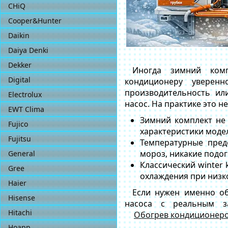
CHiQ
Cooper&Hunter
Daikin
Daiya Denki
Dekker
Иногда зимний комп
Digital
кондиционеру уверен
производительность ил
Electrolux
насос. На практике это не
EWT Clima
Зимний комплект не
Fujico
характеристики моде
Fujitsu
Температурные пред
мороз, никакие подо
General
Классический winter 
Gree
охлаждения при низк
Haier
Если нужен именно об
Hisense
насоса с реальным з
Hitachi
Обогрев кондиционер
Hoapp