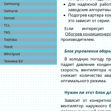
Samsung
Для надёжной работ
заводские алгоритмы
Samurai
Подогрев картера ко
Sensei
это зависит от серии.
TCL
Если интересует
TKS
Обогрев кондиционер
производителем.
Toshiba
Tosot
Блок управления обор
Whirlpool
В холодную погоду п
Техника БУ
падает давление конде
скорость вентилятора 
снижает количество ав
оптимального режима.
Нужен ли этот блок 
Зависит от конкретн
вентилятор наружного б