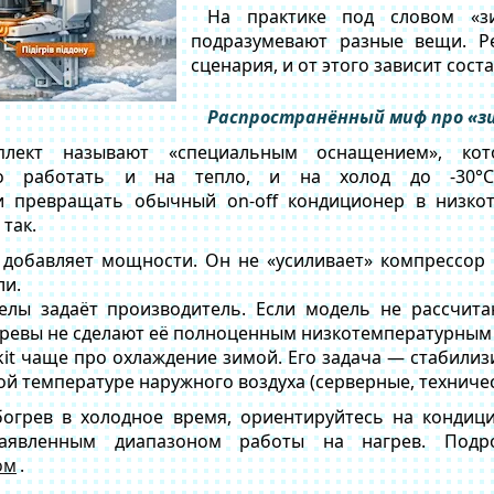
На практике под словом «з
подразумевают разные вещи. Р
сценария, и от этого зависит сост
Распространённый миф про «зи
лект называют «специальным оснащением», кот
но работать и на тепло, и на холод до -30°C
и превращать обычный on-off кондиционер в низко
 так.
 добавляет мощности.
Он не «усиливает» компрессор 
ли.
елы задаёт производитель.
Если модель не рассчита
гревы не сделают её полноценным низкотемпературным
kit чаще про охлаждение зимой.
Его задача — стабилиз
ой температуре наружного воздуха (серверные, техниче
огрев в холодное время, ориентируйтесь на кондиц
аявленным диапазоном работы на нагрев. Под
ом
.