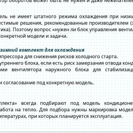
ор оборотов может быть не нужен и даже нежелателен
ель не имеет штатного режима охлаждения при низк
стимые решения, рекомендованные производителем (за
ика). Поэтому вопрос «нужен ли блок управления вент
онкретной модели и задачи.
 зимний комплект для охлаждения
прессора для снижения рисков холодного старта.
треннего блока, если есть риск замерзания отвода конд
ами вентилятора наружного блока для стабилиза
и согласование под конкретную модель.
плекта» всегда подбирают под модель кондиционе
абота на тепло. Для подбора нужны маркировка моде
мпературах, при которых планируется эксплуатация.