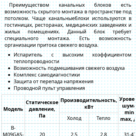
Преимуществом канальных блоков есть
возможность скрытого монтажа в пространстве под
потолком. Чаще канальныеблоки используются в
гостиницах, ресторанах, медицинских заведениях и
жилых помещениях. Данный блок требует
специального монтажа. Есть возможность
организации притока свежего воздуха.
Испаритель с высоким коэффициентом
теплопроводности
Возможность подмешивания свежего воздуха
Комплекс самодиагностики
Защита от перепада напряжения
Проводной пульт управления
Урове
Производительность,
Статическое
шума
кВт
Модель
давление,
min-
Па
Холод
Тепло
max, 
B-
M09GAS-
20
2,5
2,8
31-4