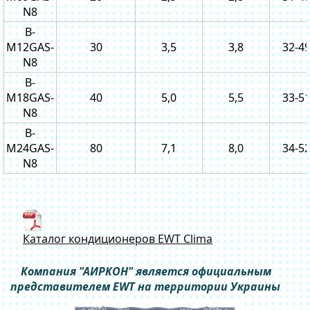
N8
B-
M12GAS-
30
3,5
3,8
32-4
N8
B-
M18GAS-
40
5,0
5,5
33-5
N8
B-
M24GAS-
80
7,1
8,0
34-5
N8
Каталог кондиционеров EWT Clima
Компания "АИРКОН" является официальным
представителем EWT на территории Украины