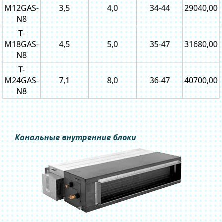
M12GAS-
3,5
4,0
34-44
29040,00
N8
T-
M18GAS-
4,5
5,0
35-47
31680,00
N8
T-
M24GAS-
7,1
8,0
36-47
40700,00
N8
Канальные внутренние блоки