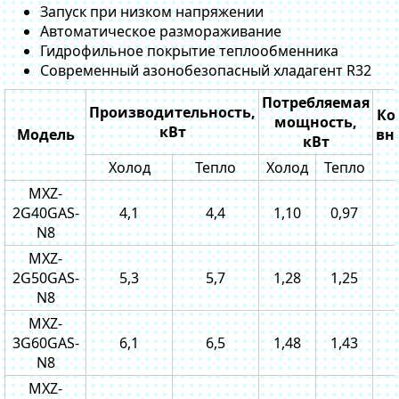
Запуск при низком напряжении
Автоматическое размораживание
Гидрофильное покрытие теплообменника
Современный азонобезопасный хладагент R32
Потребляемая
Производительность,
Ко
мощность,
кВт
Модель
вн
кВт
Холод
Тепло
Холод
Тепло
MXZ-
2G40GAS-
4,1
4,4
1,10
0,97
N8
MXZ-
2G50GAS-
5,3
5,7
1,28
1,25
N8
MXZ-
3G60GAS-
6,1
6,5
1,48
1,43
N8
MXZ-