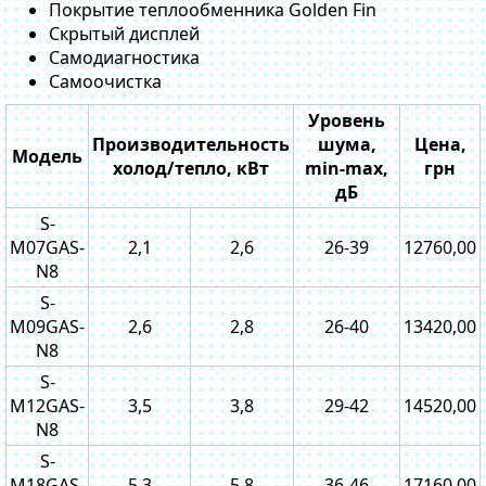
Покрытие теплообменника Golden Fin
Скрытый дисплей
Самодиагностика
Самоочистка
Уровень
Производительность
шума,
Цена,
Модель
холод/тепло, кВт
min-max,
грн
дБ
S-
M07GAS-
2,1
2,6
26-39
12760,00
N8
S-
M09GAS-
2,6
2,8
26-40
13420,00
N8
S-
M12GAS-
3,5
3,8
29-42
14520,00
N8
S-
M18GAS-
5,3
5,8
36-46
17160,00